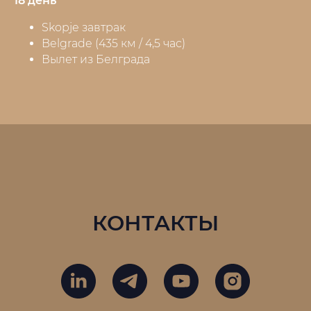
18 день
Skopje завтрак
Belgrade (435 км / 4,5 час)
Вылет из Белграда
КОНТАКТЫ