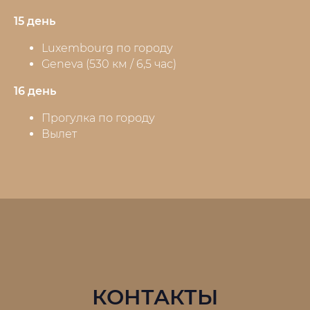
15 день
Luxembourg по городу
Geneva (530 км / 6,5 час)
16 день
Прогулка по городу
Вылет
КОНТАКТЫ