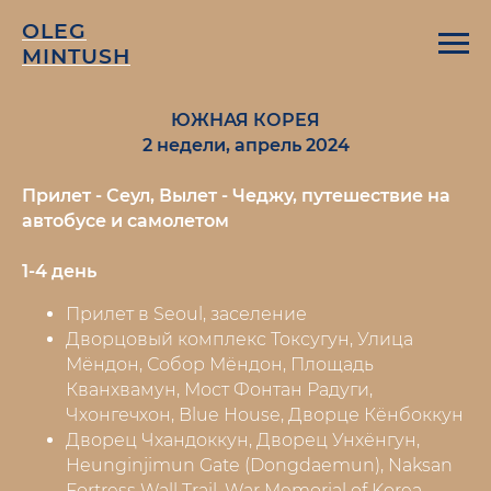
OLEG
MINTUSH
ЮЖНАЯ КОРЕЯ
2 недели, апрель 2024
Прилет - Сеул, Вылет - Чеджу, путешествие на
автобусе и самолетом
1-4 день
Прилет в Seoul, заселение
Дворцовый комплекс Токсугун, Улица
Мёндон, Собор Мёндон, Площадь
Кванхвамун, Мост Фонтан Радуги,
Чхонгечхон, Blue House, Дворце Кёнбоккун
Дворец Чхандоккун, Дворец Унхёнгун,
Heunginjimun Gate (Dongdaemun), Naksan
Fortress Wall Trail, War Memorial of Korea