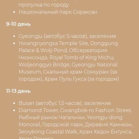
прогулка по городу
Национальный парк Сораксан
9-10 день
Gyeongju (автобус 5 часов), заселение
Hwangnyongsa Temple Site, Donggung
Palace & Wolji Pond, Обсерватория
Чхомсондэ, Royal Tomb of King Michu,
Woljeonggyo Bridge, Gyeongju National
Museum, Скальный храм Соккурам (за
городом), Храм Пуль Гукса (за городом)
11-13 день
Busan (автобус 1,5 часов), заселение
Diamond Tower, Gwangbok-ro Fashion Street,
Рыбный рынок Чагальчхи, Yeongju-dong
Monorail, Городской парк, Деревня Камчхон,
Jeoryeong Coastal Walk, Храм Хедон Ёнгунса,
Храм Помоса