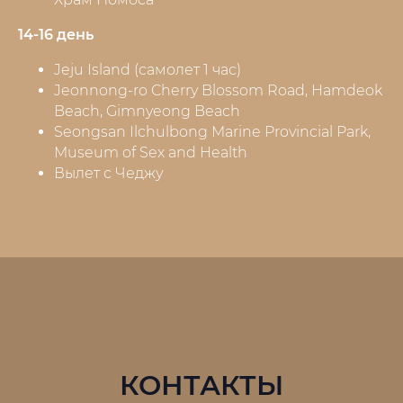
14-16 день
Jeju Island (самолет 1 час)
Jeonnong-ro Cherry Blossom Road, Hamdeok
Beach, Gimnyeong Beach
Seongsan Ilchulbong Marine Provincial Park,
Museum of Sex and Health
Вылет с Чеджу
КОНТАКТЫ