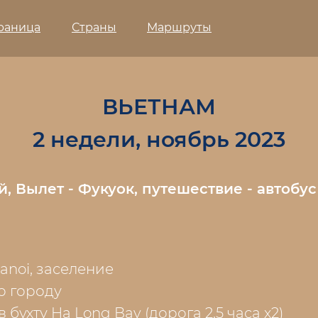
траница
Страны
Маршруты
ВЬЕТНАМ
2 недели, ноябрь 2023
й, Вылет - Фукуок, путешествие - автобус
anoi, заселение
о городу
 бухту Hạ Long Bay (дорога 2,5 часа х2)