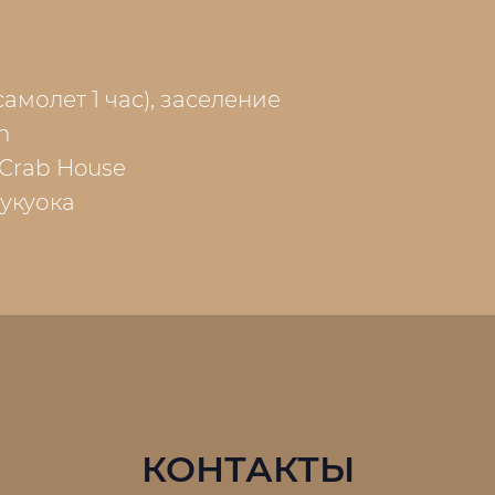
самолет 1 час), заселение
n
 Crab House
укуока
КОНТАКТЫ