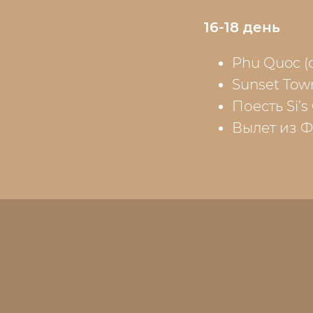
16-18 день
Phu Quoc (
Sunset Tow
Поесть Si’s
Вылет из Ф