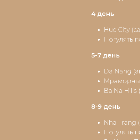
4 день
Hue City (с
Погулять п
5-7 день
Da Nang (а
Мраморные г
Ba Na Hills 
8-9 день
Nha Trang (
Погулять п