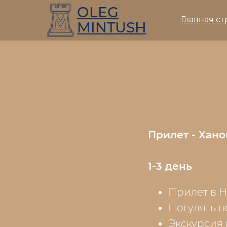
OLEG
Главная с
MINTUSH
Прилет - Хано
1-3 день
Прилет в H
Погулять п
Экскурсия в