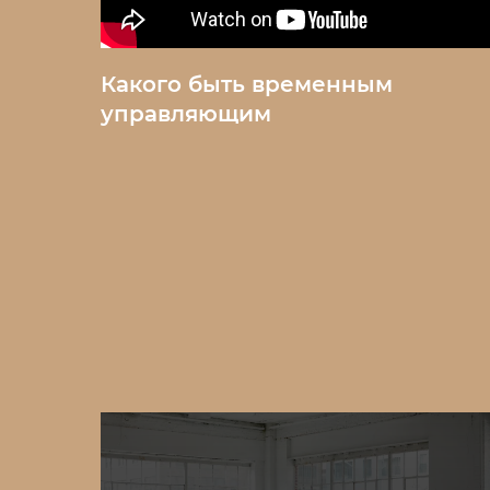
Какого быть временным
управляющим