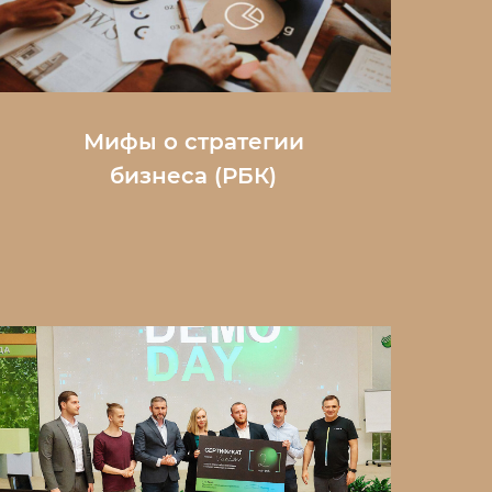
Мифы о стратегии
бизнеса
(РБК)