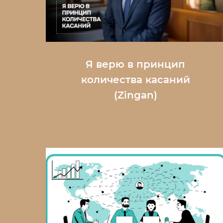
Я верю в принцип
количества касаний
(Zingan)