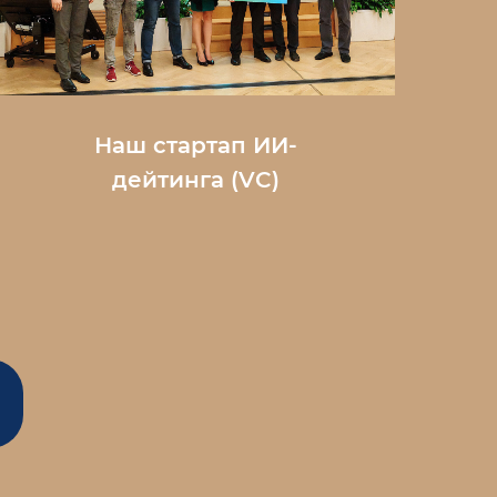
Наш стартап ИИ-
дейтинга (
VC
)