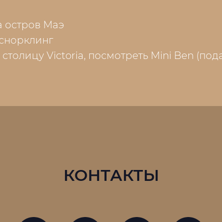
а остров Маэ
 снорклинг
 столицу Victoria, посмотреть Mini Ben (по
КОНТАКТЫ