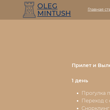
OLEG
Главная с
MINTUSH
Прилет и Выле
1 день
Прогулка п
Переход с 
Снорклинг