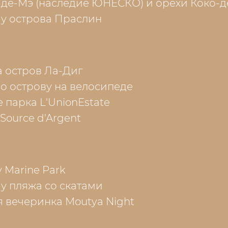
-де-Мэ (наследие ЮНЕСКО) и орехи Коко-
 у острова Праслин
 остров Ла-Диг
о острову на велосипеде
парка L'UnionEstate
Source d'Argent
y Marine Park
у пляжа со скатами
 вечеринка Moutya Night