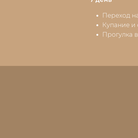
Переход н
Купание и
Прогулка в