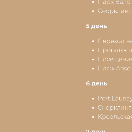
Парк Вале
Снорклинг
5 день
Переход на
Прогулка п
Посещение 
Пляж Anse 
6 день
Port Launa
Снорклинг 
Креольская
7 день