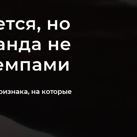
тся, но
анда не
темпами
ризнака, на которые